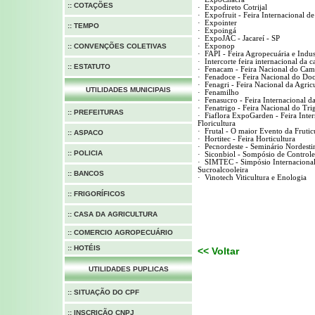
:: COTAÇÕES
·
Expodireto Cotrijal
·
Expofruit - Feira Internacional de
·
Expointer
:: TEMPO
·
Expoingá
·
ExpoJAC - Jacareí - SP
:: CONVENÇÕES COLETIVAS
·
Exponop
·
FAPI - Feira Agropecuária e Indus
·
Intercorte
feira internacional da 
:: ESTATUTO
·
Fenacam - Feira Nacional do Cam
·
Fenadoce - Feira Nacional do Do
·
Fenagri - Feira Nacional da Agricu
UTILIDADES MUNICIPAIS
·
Fenamilho
·
Fenasucro - Feira Internacional da
·
Fenatrigo - Feira Nacional do Tri
:: PREFEITURAS
·
Fiaflora ExpoGarden - Feira Inte
Floricultura
·
Frutal - O maior Evento da Fruticu
:: ASPACO
·
Hortitec - Feira Horticultura
·
Pecnordeste - Seminário Nordesti
::
POLICIA
·
Siconbiol - Sompósio de Controle
·
SIMTEC - Simpósio Internacional 
Sucroalcooleira
:: BANCOS
·
Vinotech Viticultura e Enologia
:: FRIGORÍFICOS
:: CASA DA AGRICULTURA
:: COMERCIO AGROPECUÁRIO
:: HOTÉIS
<< Voltar
UTILIDADES PUPLICAS
::
SITUAÇÃO DO CPF
::
INSCRIÇÃO CNPJ