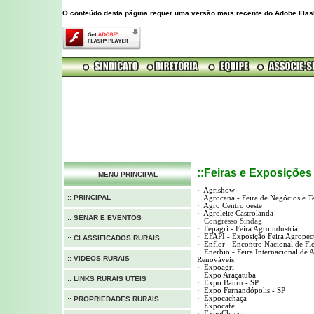
O conteúdo desta página requer uma versão mais recente do Adobe Flas
::Feiras e Exposições
MENU PRINCIPAL
·
Agrishow
:: PRINCIPAL
·
Agrocana - Feira de Negócios e T
·
Agro Centro oeste
·
Agroleite Castrolanda
:: SENAR E EVENTOS
·
Congresso Sindag
·
Fepagri - Feira Agroindustrial
·
EFAPI - Exposição Feira Agropecu
:: CLASSIFICADOS RURAIS
·
Enflor - Encontro Nacional de Flo
·
Enerbio - Feira Internacional de 
:: VIDEOS RURAIS
Renováveis
·
Expoagri
·
Expo Araçatuba
:: LINKS RURAIS UTEIS
·
Expo Bauru - SP
·
Expo Fernandópolis - SP
·
Expocachaça
:: PROPRIEDADES RURAIS
·
Expocafé
·
ExpoChacra