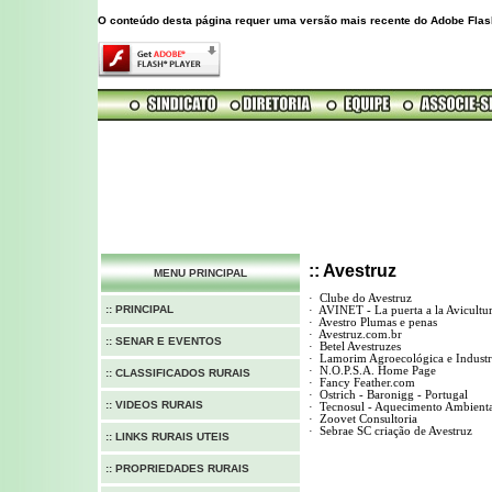
O conteúdo desta página requer uma versão mais recente do Adobe Flas
:: Avestruz
MENU PRINCIPAL
·
Clube do Avestruz
:: PRINCIPAL
·
AVINET - La puerta a la Avicultu
·
Avestro Plumas e penas
·
Avestruz.com.br
:: SENAR E EVENTOS
·
Betel Avestruzes
·
Lamorim Agroecológica e Industr
·
N.O.P.S.A. Home Page
:: CLASSIFICADOS RURAIS
·
Fancy Feather.com
·
Ostrich - Baronigg - Portugal
:: VIDEOS RURAIS
·
Tecnosul - Aquecimento Ambienta
·
Zoovet Consultoria
·
Sebrae SC criação de Avestruz
:: LINKS RURAIS UTEIS
:: PROPRIEDADES RURAIS