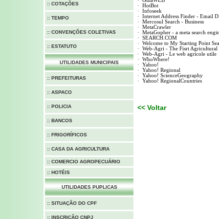
·
GuiaWEB
:: COTAÇÕES
·
HotBot
·
Infoseek
·
Internet Address Finder - Email D
:: TEMPO
·
Mercosul Search - Business
·
MetaCrawler
:: CONVENÇÕES COLETIVAS
·
MetaGopher - a meta search engi
·
SEARCH.COM
·
Welcome to My Starting Point Se
:: ESTATUTO
·
Web-Agri - The Fisrt Agricultural
·
Web-Agri - Le web agricole utile
·
WhoWhere!
UTILIDADES MUNICIPAIS
·
Yahoo!
·
Yahoo! Regional
·
Yahoo! ScienceGeography
:: PREFEITURAS
·
Yahoo! RegionalCountries
:: ASPACO
::
POLICIA
<< Voltar
:: BANCOS
:: FRIGORÍFICOS
:: CASA DA AGRICULTURA
:: COMERCIO AGROPECUÁRIO
:: HOTÉIS
UTILIDADES PUPLICAS
::
SITUAÇÃO DO CPF
::
INSCRIÇÃO CNPJ