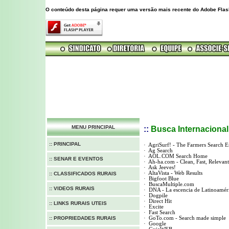
O conteúdo desta página requer uma versão mais recente do Adobe Flas
MENU PRINCIPAL
::
Busca Internacional
:: PRINCIPAL
·
AgriSurf! - The Farmers Search E
·
Ag Search
·
AOL.COM Search Home
:: SENAR E EVENTOS
·
Ah-ha.com - Clean, Fast, Relevant
·
Ask Jeeves!
·
AltaVista - Web Results
:: CLASSIFICADOS RURAIS
·
Bigfoot Blue
·
BuscaMultiple.com
:: VIDEOS RURAIS
·
DNA - La escencia de Latinoamér
·
Dogpile
·
Direct Hit
:: LINKS RURAIS UTEIS
·
Excite
·
Fast Search
:: PROPRIEDADES RURAIS
·
GoTo.com - Search made simple
·
Google