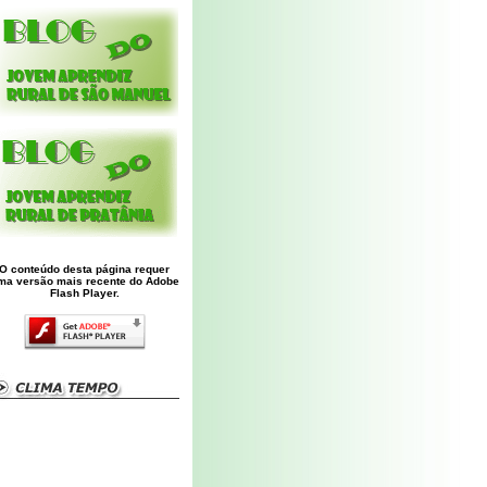
O conteúdo desta página requer
ma versão mais recente do Adobe
Flash Player.