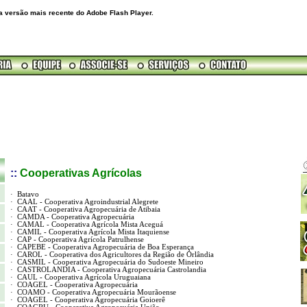
a versão mais recente do Adobe Flash Player.
::
Cooperativas Agrícolas
·
Batavo
·
CAAL - Cooperativa Agroindustrial Alegrete
·
CAAT - Cooperativa Agropecuária de Atibaia
·
CAMDA - Cooperativa Agropecuária
·
CAMAL - Cooperativa Agrícola Mista Aceguá
·
CAMIL - Cooperativa Agrícola Mista Itaquiense
·
CAP - Cooperativa Agrícola Patrulhense
·
CAPEBE - Cooperativa Agropecuária de Boa Esperança
·
CAROL - Cooperativa dos Agricultores da Região de Orlândia
·
CASMIL - Cooperativa Agropecuária do Sudoeste Mineiro
·
CASTROLANDIA - Cooperativa Agropecuária Castrolandia
·
CAUL - Cooperativa Agrícola Uruguaiana
·
COAGEL - Cooperativa Agropecuária
·
COAMO - Cooperativa Agropecuária Mourãoense
·
COAGEL - Cooperativa Agropecuária Goioerê