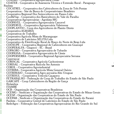
·
COAGRU - Cooperativa Agropecuária União
·
COATER - Cooperativa de Assessoria Técnica e Extensão Rural - Paraguaçu
Paulista
·
COCATREL - Cooperativa dos Cafeicultores da Zona de Três Pontas
·
Cooperativas - Site de Busca do Cooperativismo Brasileiro
·
Cooperativa Regional Dos Suinocultores em Passos Ltda
·
CooRãVap - Cooperativa dos Ranicultores do Vale do Paraíba
·
Cooperativas Agropecuárias - Agridata-MG
·
COOPAVEL - Cooperativa Agropecuária Cascavel
·
COOPERVIL - Cooperativa Agropecuária Videirense
·
COOPLANTIO - Coop.dos Agricultores de Plantio Direto
·
Cooperativa AGRARIA
·
Cooperativas de Trabalho
·
Cooperativa Agrícola Mista de Maranguape
·
Cooperativa de Laticínios SELITA Ltda
·
Cooperativa de Eletrificação Rural de Braço do Norte de Resp.Ltda
·
COOXUPÉ - Cooperativa Regional de Cafeicultores em Guaxupé
·
COOPERALFA - Chapecó - SC - Brasil
·
COPAGRO - Cooperativa Agropecuária de Tubarão
·
COOPASSA - Cooperativa Agropecuária de Cássia
·
COOPERSERRA - Cooperativa Regional Agropecuária Serrana
·
Copersucar
·
CORISCAL - Cooperativa Agrícola Cachoeirense
·
CORISAL - Cooperativa Rizícola Sto Antonio
u
·
COROL - Cooperativa Agroindustrial
·
COTRIBA - Cooperativa Agrícola Mista General Osório
·
COTRIMAIO - Cooperativa Agro-pecuária Alto Uruguai
·
COTRISUL - Cooperativa Tritícola Caçapava
·
FETRABALHO - Federação de Coop.de Trabalho do Estado de São Paulo
·
GARCAFÉ - Coop.Cafeicultores da Região de Garça
·
Holambra
·
ITAMBÉ
·
OCB - Organização das Cooperativas Brasileiras
·
OCEMG - Sindicato e Organização das Cooperativas do Estado de Minas Gerais
·
OCESP - Organização das Cooperativas do Estado de São Paulo
·
OCEPAR - Sindicato e Organização das Cooperativas do Estado do Paraná
·
Paulista - Cooperativa Central de Laticínios do Estado de São Paulo
·
RedeAgro - Federação das Cooperativas Agropecuárias do Rio Grande do Sul