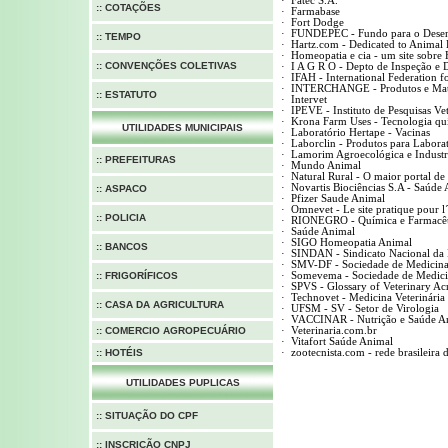
·
Fatec S.A.
:: COTAÇÕES
·
Farmabase
·
Fort Dodge
·
FUNDEPEC - Fundo para o Desenv
:: TEMPO
·
Hartz.com - Dedicated to Animal 
·
Homeopatia e
cia
- um site sobre
:: CONVENÇÕES COLETIVAS
·
I A G R O -
Depto
de Inspeção e 
·
IFAH - International Federation f
·
INTERCHANGE - Produtos e Matér
:: ESTATUTO
·
Intervet
·
IPEVE - Instituto de Pesquisas Vet
·
Krona
Farm
Uses - Tecnologia quí
UTILIDADES MUNICIPAIS
·
Laboratório
Hertape
- Vacinas
·
Laborclin
- Produtos para Labora
·
Lamorim
Agroecológica e Industr
:: PREFEITURAS
·
Mundo Animal
·
Natural Rural - O maior portal de 
·
Novartis Biociências S.A - Saúde
:: ASPACO
·
Pfizer
Saude
Animal
·
Omnevet
- Le site pratique
pour
l
::
POLICIA
·
RIONEGRO - Química e Farmacêu
·
Saúde Animal
·
SIGO Homeopatia Animal
:: BANCOS
·
SINDAN - Sindicato Nacional da 
·
SMV-DF - Sociedade de Medicina V
:: FRIGORÍFICOS
·
Somevema
- Sociedade de Medici
·
SPVS - Glossary of Veterinary A
·
Technovet - Medicina Veterinária
:: CASA DA AGRICULTURA
·
UFSM - SV - Setor de Virologia
·
VACCINAR - Nutrição e Saúde A
:: COMERCIO AGROPECUÁRIO
·
Veterinaria.com.
br
·
Vitafort
Saúde Animal
:: HOTÉIS
·
zootecnista.com - rede brasileira 
UTILIDADES PUPLICAS
::
SITUAÇÃO DO CPF
::
INSCRIÇÃO CNPJ