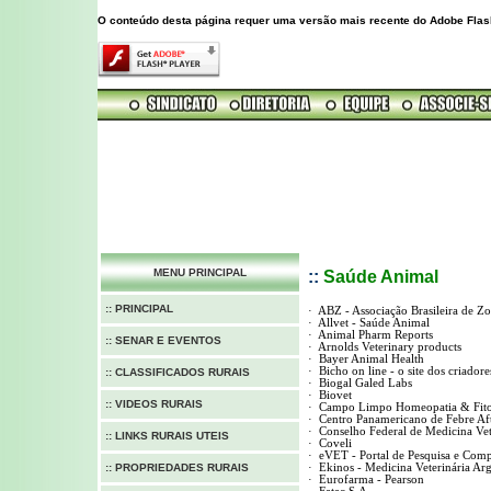
O conteúdo desta página requer uma versão mais recente do Adobe Flas
MENU PRINCIPAL
::
Saúde Animal
:: PRINCIPAL
·
ABZ - Associação Brasileira de
Zo
·
Allvet - Saúde Animal
·
Animal Pharm Reports
:: SENAR E EVENTOS
·
Arnolds Veterinary products
·
Bayer Animal Health
·
Bicho
on
line
- o site dos criadore
:: CLASSIFICADOS RURAIS
·
Biogal
Galed
Labs
·
Biovet
:: VIDEOS RURAIS
·
Campo Limpo Homeopatia & Fito
·
Centro
Panamericano
de Febre Af
·
Conselho Federal de Medicina Vet
:: LINKS RURAIS UTEIS
·
Coveli
·
eVET
- Portal de Pesquisa e Compr
:: PROPRIEDADES RURAIS
·
Ekinos
- Medicina Veterinária Arg
·
Eurofarma - Pearson