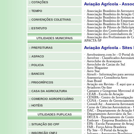
:: COTAÇÕES
Aviação Agrícola - Asso
:: TEMPO
·
Associação Brasileira de Aeronaves
·
Associação Brasileira de Aviação 
·
Associação Brasileira de Artistas 
:: CONVENÇÕES COLETIVAS
·
Associação Brasileira de Empres
·
Associação Brasileira de Ultra Lev
·
Associação de Pilotos de Helicópt
:: ESTATUTO
·
Associação dos Controladores de 
·
Associação dos Controladores d
·
Associação dos Profissionais de C
UTILIDADES MUNICIPAIS
APACTA-SP
Aviação Agrícola - Site
:: PREFEITURAS
·
Aerobusiness.com.br - O Portal do
:: ASPACO
·
Aerofree - Classificados Aeronáut
·
Aeroclube de Araraquara
·
Aeroclube de Caxias do Sul
::
POLICIA
·
Aero Magazine
·
Aero Star
:: BANCOS
·
Airsoft - Informações para aeron
·
Assessoria e Consultoria Aero
·
Asas Brasil
:: FRIGORÍFICOS
·
Aviação em Revista - É aqui que 
·
Aviadores On-line
·
Cantaero e Gongresso Mercosul d
:: CASA DA AGRICULTURA
·
CEAB - Escola de Aviação
·
CENIPA - Centro de Investigação 
:: COMERCIO AGROPECUÁRIO
·
CGNA - Centro de Gerenciamento
·
Consult Air - Assessoria Aeronauti
:: HOTÉIS
·
Curso de Ciências Aeronáuticas 
·
DAC - Departamento de Aviação C
·
Departamento Aeroviário da Sec. 
UTILIDADES PUPLICAS
·
DECEA - Departamento de Contro
·
Embraer - Empresa Brasileira de 
·
EPA - Escola Paranaense de Aviaç
::
SITUAÇÃO DO CPF
·
FAB - Força Aérea Brasileira
·
Fly Site - O Portal da Aviação
::
INSCRIÇÃO CNPJ
·
Infraero - Aeroportos Brasileiros