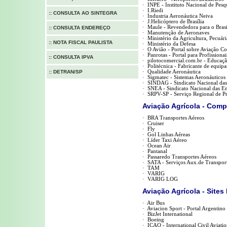
·
INPE - Instituto Nacional de Pesqu
·
I.Riedi
::
CONSULTA AO SINTEGRA
·
Industria Aeronáutica Neiva
·
J.Helicóptero de Brasília
·
Maule - Revendedora para o Brasi
::
CONSULTA ENDEREÇO
·
Manutenção de Aeronaves
·
Ministério da Agricultura, Pecuár
::
NOTA FISCAL PAULISTA
·
Ministério da Defesa
·
O Avião - Portal sobre Aviação C
·
Panrotas - Portal para Profissiona
::
CONSULTA IPVA
·
pilotocomercial.com.br - Educaçã
·
Politécnica - Fabricante de equip
::
DETRAN/SP
·
Qualidade Aeronáutica
·
Sigmatec - Sistemas Aeronáuticos
·
SINDAG - Sindicato Nacional das
·
SNEA - Sindicato Nacional das Em
·
SRPV-SP - Serviço Regional de P
Aviação Agrícola - Com
·
BRA Transportes Aéreos
·
Cruiser
·
Fly
·
Gol Linhas Aéreas
·
Líder Taxi Aéreo
·
Ocean Air
·
Pantanal
·
Passaredo Transportes Aéreos
·
SATA - Serviços Aux.de Transpor
·
TAM
·
VARIG
·
VARIG LOG
Aviação Agrícola - Sites
·
Air Bus
·
Aviacion Sport - Portal Argentino
·
BizJet International
·
Boeing
·
ICAO - International Civil Aviati