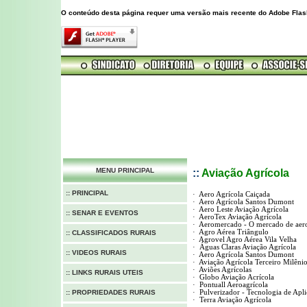
O conteúdo desta página requer uma versão mais recente do Adobe Flas
MENU PRINCIPAL
::
Aviação Agrícola
:: PRINCIPAL
·
Aero Agrícola Caiçada
·
Aero Agrícola Santos Dumont
·
Aero Leste Aviação Agrícola
:: SENAR E EVENTOS
·
AeroTex Aviação Agrícola
·
Aeromercado - O mercado de aer
·
Agro Aérea Triângulo
:: CLASSIFICADOS RURAIS
·
Agrovel Agro Aérea Vila Velha
·
Águas Claras Aviação Agrícola
:: VIDEOS RURAIS
·
Aero Agrícola Santos Dumont
·
Aviação Agrícola Terceiro Milêni
·
Aviões Agrícolas
:: LINKS RURAIS UTEIS
·
Globo Aviação Acrícola
·
Pontuall Aeroagrícola
:: PROPRIEDADES RURAIS
·
Pulverizador - Tecnologia de Apl
·
Terra Aviação Agrícola