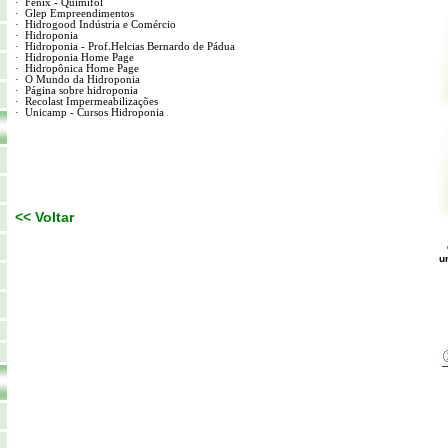
·
Fênix -
Quimifol
·
Glep
Empreendimentos
·
Hidrogood
Indústria e Comércio
·
Hidroponia
·
Hidroponia
-
Prof.Helcias
Bernardo de Pádua
·
Hidroponia
Home Page
·
Hidropônica Home Page
·
O Mundo da Hidroponia
·
Página sobre hidroponia
·
Recolast
Impermeabilizações
·
Unicamp - Cursos Hidroponia
<< Voltar
u