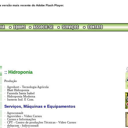
a versão mais recente do Adobe Flash Player.
::
Hidroponia
Produção
·
Agrohort
- Tecnologia Agrícola
·
Blatt
Hidroponia
·
Fazenda Santa Isabel
·
Hidroponia Moderna
·
Isoterm
Ind. E Com.
Serviços, Máquinas e Equipamentos
·
Agroconsult
·
Agrovídeo - Vídeo Cursos
·
Cursos e Informações
·
CPT - Centro de produções Técnicas - Vídeo Cursos
·
deltacom
-
hidroconsult