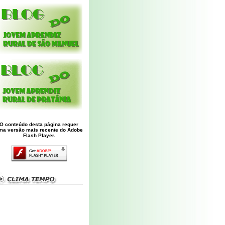
O conteúdo desta página requer
ma versão mais recente do Adobe
Flash Player.